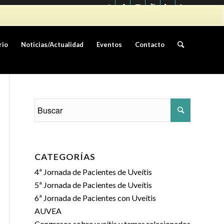
info@asociacionauvea.es
rio
Noticias/Actualidad
Eventos
Contacto
CATEGORÍAS
4ª Jornada de Pacientes de Uveítis
5ª Jornada de Pacientes de Uveítis
6ª Jornada de Pacientes con Uveítis
AUVEA
Congresos sobre uveítis y temas relacionados