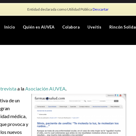
Entidad declarada como Utilidad Pública
Descartar
Inicio
Quién es AUVEA
Colabora
Uveítis
Rincón Solida
trevista
a la
Asoc
iación AUVEA
.
tiva de un
l gran
nidad médica,
 que provoca y
 los nuevos