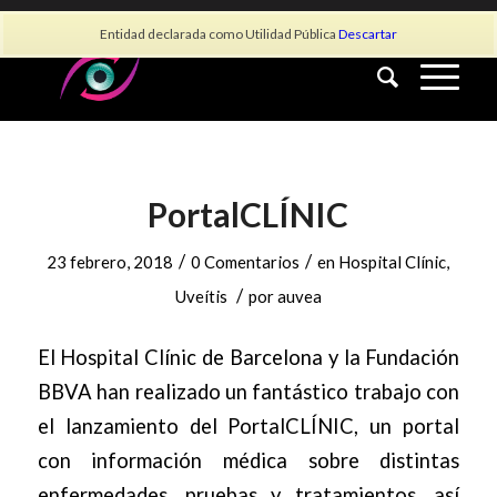
info@asociacionauvea.es
Entidad declarada como Utilidad Pública
Descartar
PortalCLÍNIC
/
/
23 febrero, 2018
0 Comentarios
en
Hospital Clínic
,
/
Uveítis
por
auvea
El Hospital Clínic de Barcelona y la Fundación
BBVA han realizado un fantástico trabajo con
el lanzamiento del PortalCLÍNIC, un portal
con información médica sobre distintas
enfermedades, pruebas y tratamientos, así