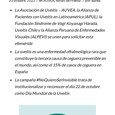
/
/
20 octubre, 2023
en
AUVEA
,
Notas de Prensa
por
auvea
La Asociación de Uveítis – AUVEA, la Alianza de
Pacientes con Uveítis en Latinoamérica (APUL), la
Fundación Síndrome de Vogt Koyanagi Harada,
Uveítis Chile y la Alianza Peruana de Enfermedades
Visuales (ALPEVI) se unen para solicitar esta
efeméride
La uveítis es una enfermedad oftalmológica rara que
constituye la tercera causa de ceguera prevenible en
el mundo, así como el 15% de casos de ceguera en
España
La campaña #NoQuieroSerInvisible trata de
institucionalizar y reconocer el día 22 de octubre
como Día Mundial de la Uveítis