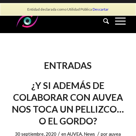
info@asociacionauvea.es
Entidad declarada como Utilidad Pública
Descartar
ENTRADAS
¿Y SI ADEMÁS DE
COLABORAR CON AUVEA
NOS TOCA UN PELLIZCO…
O EL GORDO?
/
/
30 septiembre, 2020
en
AUVEA
,
News
por
auvea