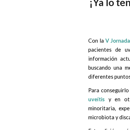
¡Ya lo te
Con la
V Jornada
pacientes de uv
información act
buscando una me
diferentes puntos
Para conseguirlo
uveítis
y en otr
minoritaria, exp
microbiota y disc