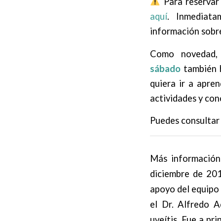
Para reservar 
aquí
. Inmediata
información sobre
Como novedad,
sábado
también 
quiera ir a apren
actividades y con
Puedes consultar 
Más información
diciembre de 201
apoyo del equipo 
el Dr. Alfredo A
uveítis. Fue a pr