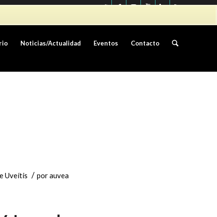
info@asociacionauvea.es
rio
Noticias/Actualidad
Eventos
Contacto
/
e Uveítis
por
auvea