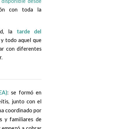
 disponible desde
ión con toda la
id, la
tarde del
s y todo aquel que
tar con diferentes
r.
EA)
: se formó en
tis, junto con el
ona coordinado por
s y familiares de
 y empezó a cobrar