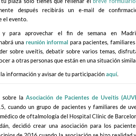
tu plaza sólo tienes que rellenar el
breve formulario
mente después recibirás un e-mail de confirmac
 el evento.
 y para aprovechar el fin de semana en Madr
habrá una
reunión informal
para pacientes, familiare
der sobre uveítis, debatir sobre varios temas, disfru
ocer a otras personas que están en una situación simila
la información y avisar de tu participación
aquí
.
 sobre la
Asociación de Pacientes de Uveítis
(AUV
5, cuando un grupo de pacientes y familiares de uveí
médico de oftalmología del Hospital Clínic de Barcel
dán, decidió crear una asociación para los paciente
incipios de 2016 cuando la asociación se hizo realidad