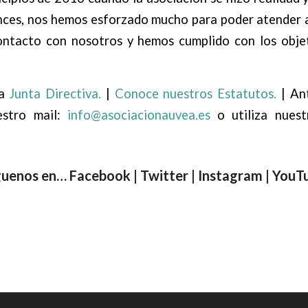
nces, nos hemos esforzado mucho para poder atender a
ntacto con nosotros y hemos cumplido con los obje
ra
Junta Directiva.
|
Conoce nuestros Estatutos.
| Ant
stro mail:
info@asociacionauvea.es
o utiliza nues
guenos en…
Facebook
|
Twitter
|
Instagram
|
YouT