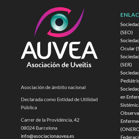
ENLAC
Sociedad
(SEO)
Sociedad
Ocular 
Sociedad
(SER)
Sociedad
Pediátri
Asociación de ámbito nacional
Sociedad
en Enfe
Declarada como Entidad de Utilidad
Sistémic
Pública
Observat
Carrer de la Providència, 42
Enferme
08024 Barcelona
(ONERO
info@asociacionauvea.es
Federaci