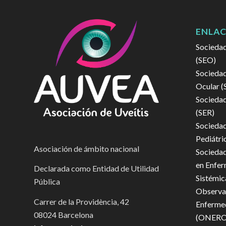
ENLAC
Sociedad
(SEO)
Sociedad
Ocular 
Sociedad
(SER)
Sociedad
Pediátri
Asociación de ámbito nacional
Sociedad
en Enfe
Declarada como Entidad de Utilidad
Sistémic
Pública
Observat
Carrer de la Providència, 42
Enferme
08024 Barcelona
(ONERO