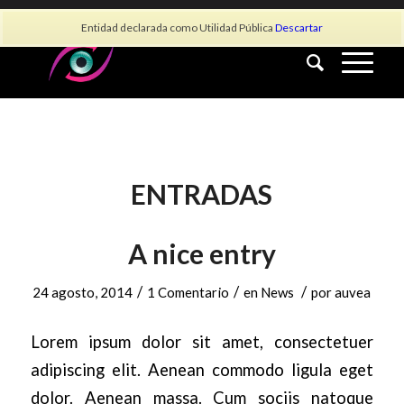
info@asociacionauvea.es
Entidad declarada como Utilidad Pública
Descartar
ENTRADAS
A nice entry
/
/
/
24 agosto, 2014
1 Comentario
en
News
por
auvea
Lorem ipsum dolor sit amet, consectetuer
adipiscing elit. Aenean commodo ligula eget
dolor. Aenean massa. Cum sociis natoque