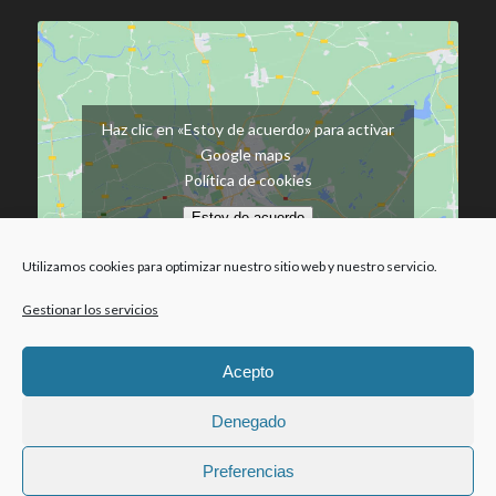
Haz clic en «Estoy de acuerdo» para activar
Google maps
Política de cookies
Estoy de acuerdo
Utilizamos cookies para optimizar nuestro sitio web y nuestro servicio.
Gestionar los servicios
Acepto
Política de cookies
Utilizamos cookies propias y de terceros para
Denegado
mejorar la experiencia de navegación, y ofrecer
Asociación de ámbito nacional | Declarada como Entidad de Utilidad
contenidos y publicidad de interés. Al continuar con
Preferencias
Pública |
Aviso Legal |
Política de Cookies
| 2017-2026 © Copyright -